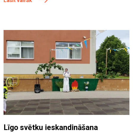
Lasīt vairāk
Līgo svētku ieskandināšana