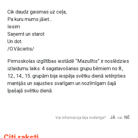
Cik daudz gaismas uz ceļa,
Pa kuru mums jāiet...
Iesim
Saņemt un starot
Un dot.
/O.Vācietis/
Pirmsskolas izglītības iestādē “Mazulītis” ir noslēdzies
izlaidumu laiks. 4 sagatavošanas grupu bērniem no 8.,
12., 14., 15. grupām bija iespēja svētku dienā ietērpties
mantijās un sajusties svarīgam un nozīmīgam šajā
īpašajā svētku dienā.
JĀ
NĒ
Vai informācija bija noderīga?
vai
Citi raksti