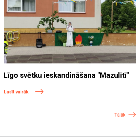
Līgo svētku ieskandināšana "Mazulītī"
Lasīt vairāk
Tālāk