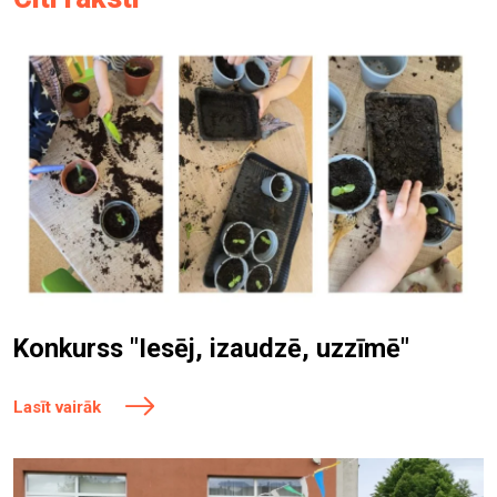
Konkurss "Iesēj, izaudzē, uzzīmē"
Lasīt vairāk