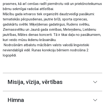
prasmes, kā arī cenšas radīt piemērotu vidi un priekšnoteikumus
bērnu sekmīgai radošai attīstībai.
Mācību gada ietvaros tiek organizēti daudzveidīgi pasākumi:
tematiskās pēcpusdienas, jautrie brīži, sporta izpriecas,
gadskārtu svētki: Miķeļdienas gadatirgus, Rudens svētku,
Ziemassvētku un Jaunā gada svinības, Meteņdienu, Lieldienu
jautrības, Mātes dienas koncerti. Tā ir tikai daļa no pasākumiem,
kuri veido mūsu ikdienu krāsaināku.
Nodrošinām atbalstu mācībām valsts valodā lingvistiski
neviendabīgā vidē. Runas korekciju bērniem nodrošina 2
logopēdi.
Misija, vīzija, vērtības
Himna