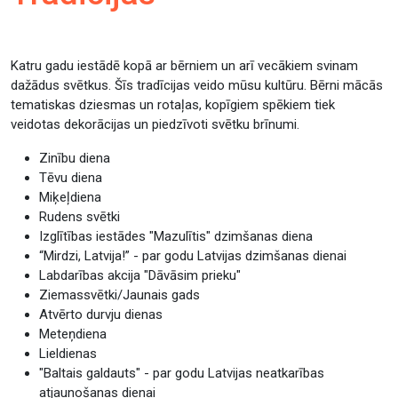
Katru gadu iestādē kopā ar bērniem un arī vecākiem svinam
dažādus svētkus. Šīs tradīcijas veido mūsu kultūru. Bērni mācās
tematiskas dziesmas un rotaļas, kopīgiem spēkiem tiek
veidotas dekorācijas un piedzīvoti svētku brīnumi.
Zinību diena
Tēvu diena
Miķeļdiena
Rudens svētki
Izglītības iestādes "Mazulītis" dzimšanas diena
“Mirdzi, Latvija!” - par godu Latvijas dzimšanas dienai
Labdarības akcija "Dāvāsim prieku"
Ziemassvētki/Jaunais gads
Atvērto durvju dienas
Meteņdiena
Lieldienas
"Baltais galdauts" - par godu Latvijas neatkarības
atjaunošanas dienai