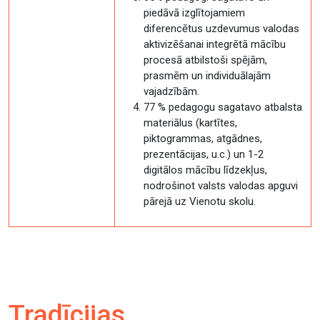
piedāvā izglītojamiem
diferencētus uzdevumus valodas
aktivizēšanai integrētā mācību
procesā atbilstoši spējām,
prasmēm un individuālajām
vajadzībām.
77 % pedagogu sagatavo atbalsta
materiālus (kartītes,
piktogrammas, atgādnes,
prezentācijas, u.c.) un 1-2
digitālos mācību līdzekļus,
nodrošinot valsts valodas apguvi
pārejā uz Vienotu skolu.
Tradīcijas