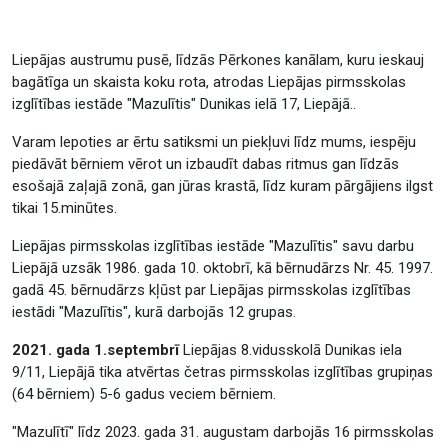
Liepājas austrumu pusē, līdzās Pērkones kanālam, kuru ieskauj
bagātīga un skaista koku rota, atrodas Liepājas pirmsskolas
izglītības iestāde "Mazulītis" Dunikas ielā 17, Liepājā..
Varam lepoties ar ērtu satiksmi un piekļuvi līdz mums, iespēju
piedāvāt bērniem vērot un izbaudīt dabas ritmus gan līdzās
esošajā zaļajā zonā, gan jūras krastā, līdz kuram pārgājiens ilgst
tikai 15.minūtes.
Liepājas pirmsskolas izglītības iestāde "Mazulītis" savu darbu
Liepājā uzsāk 1986. gada 10. oktobrī, kā bērnudārzs Nr. 45. 1997.
gadā 45. bērnudārzs kļūst par Liepājas pirmsskolas izglītības
iestādi "Mazulītis", kurā darbojās 12 grupas.
2021. gada 1.septembrī
Liepājas 8.vidusskolā Dunikas iela
9/11, Liepājā tika atvērtas četras pirmsskolas izglītības grupiņas
(64 bērniem) 5-6 gadus veciem bērniem.
"Mazulītī" līdz 2023. gada 31. augustam darbojās 16 pirmsskolas