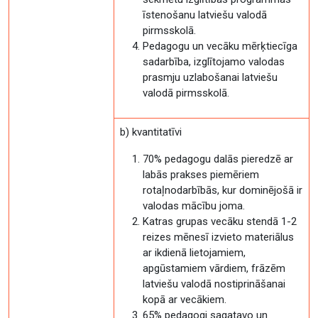
īstenošanu latviešu valodā
pirmsskolā.
Pedagogu un vecāku mērķtiecīga
sadarbība, izglītojamo valodas
prasmju uzlabošanai latviešu
valodā pirmsskolā.
b) kvantitatīvi
70% pedagogu dalās pieredzē ar
labās prakses piemēriem
rotaļnodarbībās, kur dominējošā ir
valodas mācību joma.
Katras grupas vecāku stendā 1-2
reizes mēnesī izvieto materiālus
ar ikdienā lietojamiem,
apgūstamiem vārdiem, frāzēm
latviešu valodā nostiprināšanai
kopā ar vecākiem.
65% pedagogi sagatavo un