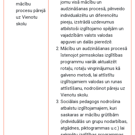
jomu visā mācību un
mācību
audzināšanas procesā, pilnveido
procesu pārejā
individualizētu un diferencētu
uz Vienotu
pieeju, izstrādā uzdevumus
skolu
atbilstoši izglītojamo spējām un
vajadzībām valsts valodas
apguvei un dalās pieredzē.
Mācību un audzināšanas procesā
īstenojot pirmsskolas izglītības
programmu vairāk aktualizēt
rotaļu, rotaļu vingrinājumus kā
galveno metodi, lai attīstītu
izglītojamiem valodas un runas
attīstīšanu, nodrošinot pāreju uz
Vienotu skolu.
Sociālais pedagogs nodrošina
atbalstu izglītojamajiem, kuri
saskaras ar mācību grūtībām
(individuālās un grupu nodarbības,
atgādnes, piktogrammas u.c.) lai
sekmētu izglītības programmas