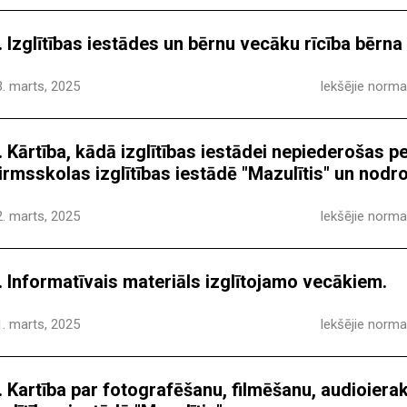
. Izglītības iestādes un bērnu vecāku rīcība bērna
3. marts, 2025
Iekšējie normat
. Kārtība, kādā izglītības iestādei nepiederošas 
irmsskolas izglītības iestādē "Mazulītis" un nod
2. marts, 2025
Iekšējie normat
. Informatīvais materiāls izglītojamo vecākiem.
1. marts, 2025
Iekšējie normat
. Kartība par fotografēšanu, filmēšanu, audioier