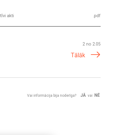
īvi akti
.pdf
2 no 2.05
Tālāk
JĀ
NĒ
Vai informācija bija noderīga?
vai