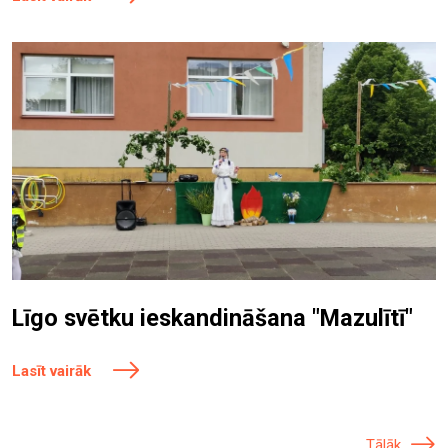
Līgo svētku ieskandināšana "Mazulītī"
Lasīt vairāk
Tālāk