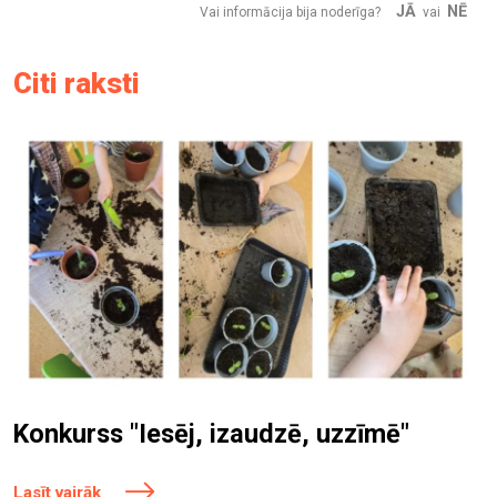
JĀ
NĒ
Vai informācija bija noderīga?
vai
Citi raksti
Konkurss "Iesēj, izaudzē, uzzīmē"
Lasīt vairāk