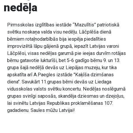
nedēļa
Pirmsskolas izglītības iestāde “Mazulītis” patriotiskā
svētku noskaņa valda visu nedēļu. Lāčplēša dienā
bērniem rotaļnodarbībās bija iespēja piedalīties
improvizētā lāpu gājienā grupā, iepazīt Latvijas varoni
Lāčplēsi, visas nedēļas garumā pie ieejas durvīm rotājas
bērnu gatavotie lukturīši, bet 5-6 gadīgo bērnu 9. un 13.
grupa šajā nedēļā devās uz Liepājas muzeju, kur tika
apskatīta arī A.Paegles izstāde "Kaķīša dzimšanas
diena". Savukārt 11.grupas bērni devās uz Liedaga
vidusskolas valsts svētku koncertu. Nedēļas noslēgumā
grupas svinīgi saposās, skandēja dziesmas un dzejoļus,
lai svinētu Latvijas Republikas proklamēšanas 107.
gadadienu. Saules mūžu Latvijai!