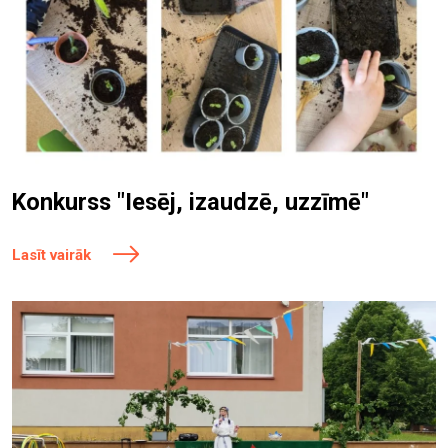
Konkurss "Iesēj, izaudzē, uzzīmē"
Lasīt vairāk