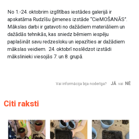
No 1.-24. oktobrim izglītības iestādes galerijā ir
apskatāma Rudzīšu ģimenes izstāde “CieMOŠANĀS”.
Mākslas darbi ir gatavoti no dažādiem materiāliem un
dažādās tehnikās, kas sniedz bērniem iespēju
paplašināt savu redzesloku un iepazīties ar dažādiem
mākslas veidiem. 24. oktobrī noslēdzot izstādi
mākslinieki viesojās 7. un 8. grupā.
JĀ
NĒ
Vai informācija bija noderīga?
vai
Citi raksti