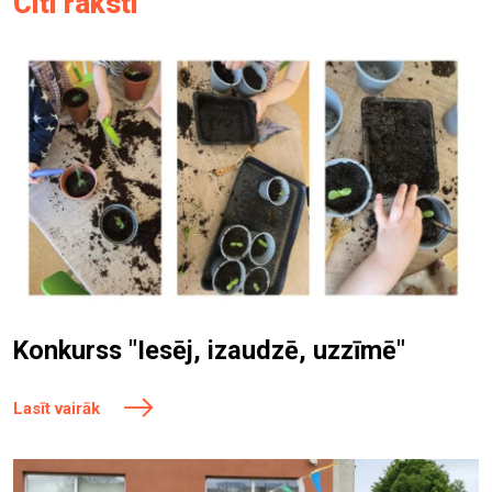
Citi raksti
Konkurss "Iesēj, izaudzē, uzzīmē"
Lasīt vairāk