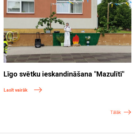
Līgo svētku ieskandināšana "Mazulītī"
Lasīt vairāk
Tālāk