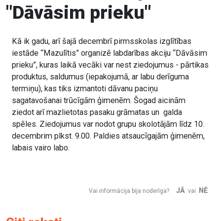
"Dāvāsim prieku"
Kā ik gadu, arī šajā decembrī pirmsskolas izglītības
iestāde “Mazulītis” organizē labdarības akciju “Dāvāsim
prieku”, kuras laikā vecāki var nest ziedojumus - pārtikas
produktus, saldumus (iepakojumā, ar labu derīguma
termiņu), kas tiks izmantoti dāvanu paciņu
sagatavošanai trūcīgām ģimenēm. Šogad aicinām
ziedot arī mazlietotas pasaku grāmatas un galda
spēles. Ziedojumus var nodot grupu skolotājām līdz 10.
decembrim plkst. 9.00. Paldies atsaucīgajām ģimenēm,
labais vairo labo.
JĀ
NĒ
Vai informācija bija noderīga?
vai