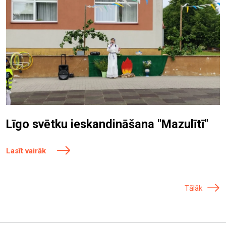
Līgo svētku ieskandināšana "Mazulītī"
Lasīt vairāk
Tālāk