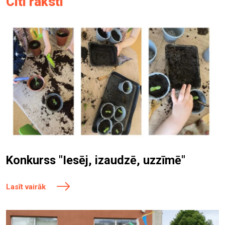
Citi raksti
Konkurss "Iesēj, izaudzē, uzzīmē"
Lasīt vairāk