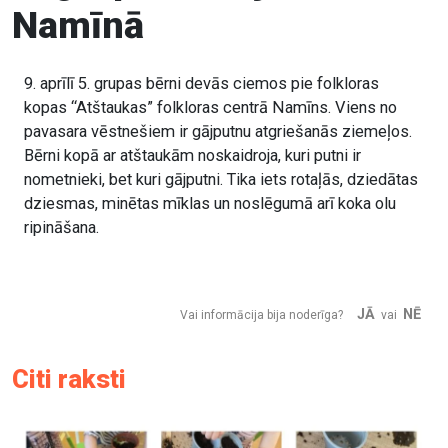
Namīnā
9. aprīlī 5. grupas bērni devās ciemos pie folkloras
kopas “Atštaukas” folkloras centrā Namīns. Viens no
pavasara vēstnešiem ir gājputnu atgriešanās ziemeļos.
Bērni kopā ar atštaukām noskaidroja, kuri putni ir
nometnieki, bet kuri gājputni. Tika iets rotaļās, dziedātas
dziesmas, minētas mīklas un noslēgumā arī koka olu
ripināšana.
JĀ
NĒ
Vai informācija bija noderīga?
vai
Citi raksti