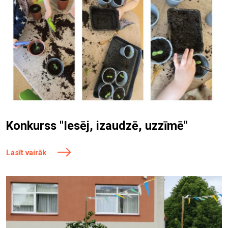
Konkurss "Iesēj, izaudzē, uzzīmē"
Lasīt vairāk