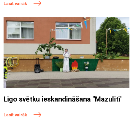
Lasīt vairāk
Līgo svētku ieskandināšana "Mazulītī"
Lasīt vairāk