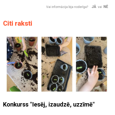
JĀ
NĒ
Vai informācija bija noderīga?
vai
Citi raksti
Konkurss "Iesēj, izaudzē, uzzīmē"