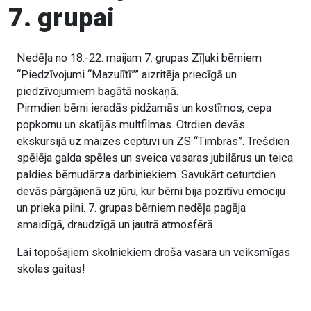
7. grupai
Nedēļa no 18.-22. maijam 7. grupas Zīļuki bērniem
“Piedzīvojumi “Mazulītī”” aizritēja priecīgā un
piedzīvojumiem bagātā noskaņā.
Pirmdien bērni ieradās pidžamās un kostīmos, cepa
popkornu un skatījās multfilmas. Otrdien devās
ekskursijā uz maizes ceptuvi un ZS “Timbras”. Trešdien
spēlēja galda spēles un sveica vasaras jubilārus un teica
paldies bērnudārza darbiniekiem. Savukārt ceturtdien
devās pārgājienā uz jūru, kur bērni bija pozitīvu emociju
un prieka pilni. 7. grupas bērniem nedēļa pagāja
smaidīgā, draudzīgā un jautrā atmosfērā.
Lai topošajiem skolniekiem droša vasara un veiksmīgas
skolas gaitas!