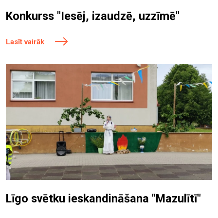
Konkurss "Iesēj, izaudzē, uzzīmē"
Lasīt vairāk
Līgo svētku ieskandināšana "Mazulītī"