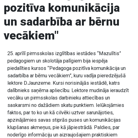
pozitīva komunikācija
un sadarbība ar bērnu
vecākiem"
25. aprīlī pirmsskolas izglītības iestādes “Mazulītis”
pedagogiem un skolotāja palīgiem bija iespēja
piedalīties kursos “Pedagoga pozitīva komunikācija un
sadarbība ar bērnu vecākiem”, kuru vadīja pieredzējušā
lektore D.Jaunzeme. Kursi norisinājās iestādē, katrs
dalībnieks saņēma apliecību. Lektore mudināja ieraudzīt
vecāku un pirmsskolas darbinieku attiecības un
saskarsmi no dažādiem skatu punktiem. Ielūkojāmies
faktos, par to ko un kā cilvēki uztver sarunājoties,
apzinājāmies savas stiprās puses un komunikācijas
klupšanas akmeņus, pie kā jāpiestrādā. Paldies, par
noderīgo informāciju un aizraujošajiem praktiskiem