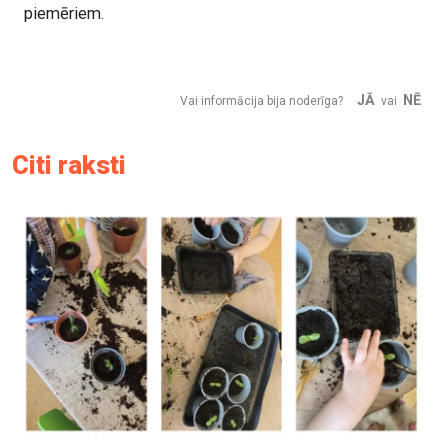
piemēriem.
JĀ
NĒ
Vai informācija bija noderīga?
vai
Citi raksti