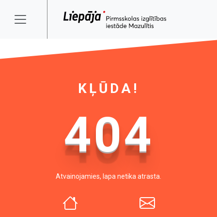
KĻŪDA!
404
Atvainojamies, lapa netika atrasta.