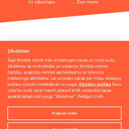
Uz sākumlapu
Ziņo mums
Sīkdatnes
Šajā tīmekļa vietnē mēs izmantojam savas un trešo pušu
sīkdatnes, lai nodrošinātu un uzlabotu tīmekļa vietnes
darbību, analizētu vietnes apmeklējumu un īstenotu
mārketinga aktivitātes. Lai uzzinātu vairāk par mūsu sīkdatņu
Dunikas iela 17, Liepāja, LV-3407
politiku, lūdzam noklikšķināt uz pogas
Sīkdatņu politika
Savu
izdarīto izvēli varat mainīt jebkurā brīdī, nospiežot lapas
mazulitis@liepaja.edu.lv
apakšā labajā stūrī pogu "Sīkdatnes".
Pielāgot izvēli
63 436 131
,
27 899 840
Piekrist visām
P. O. T. C. Pk. 7:00 – 18:30