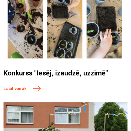
Konkurss "Iesēj, izaudzē, uzzīmē"
Lasīt vairāk