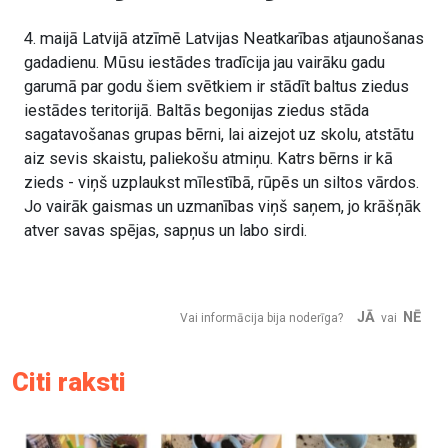
4. maijā Latvijā atzīmē Latvijas Neatkarības atjaunošanas
gadadienu. Mūsu iestādes tradīcija jau vairāku gadu
garumā par godu šiem svētkiem ir stādīt baltus ziedus
iestādes teritorijā. Baltās begonijas ziedus stāda
sagatavošanas grupas bērni, lai aizejot uz skolu, atstātu
aiz sevis skaistu, paliekošu atmiņu. Katrs bērns ir kā
zieds - viņš uzplaukst mīlestībā, rūpēs un siltos vārdos.
Jo vairāk gaismas un uzmanības viņš saņem, jo krāšņāk
atver savas spējas, sapņus un labo sirdi.
JĀ
NĒ
Vai informācija bija noderīga?
vai
Citi raksti