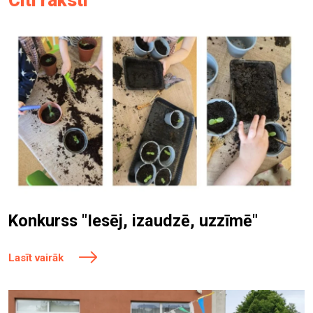
Citi raksti
Konkurss "Iesēj, izaudzē, uzzīmē"
Lasīt vairāk