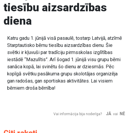
tiesību aizsardzības
diena
Katru gadu 1. jūnijā visā pasaulē, tostarp Latvijā, atzīmē
Starptautisko bērnu tiesību aizsardzības dienu. Šie
svētki ir kļuvuši par tradīciju pirmsskolas izglītības
iestādē “Mazulītis”. Arī šogad 1. jūnijā visu grupu bērni
sanāca kopā, lai svinētu šo dienu ar dziesmās. Pēc
kopīgā svētku pasākuma grupu skolotājas organizēja
gan radošas, gan sportiskas aktivitātes. Lai visiem
bērniem droša bērnība!
JĀ
NĒ
Vai informācija bija noderīga?
vai