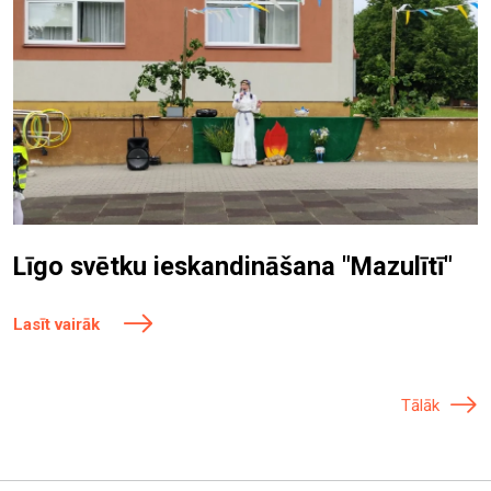
Līgo svētku ieskandināšana "Mazulītī"
Lasīt vairāk
Tālāk